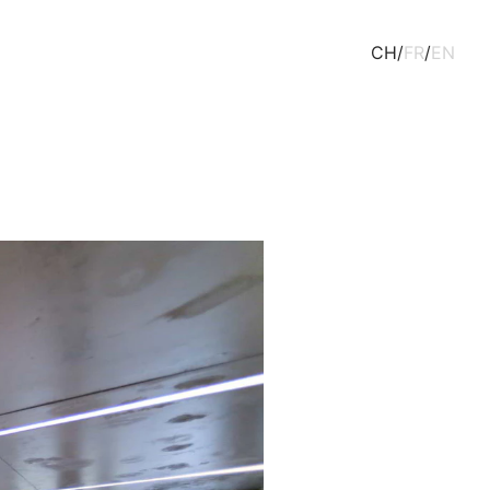
CH
/
FR
/
EN