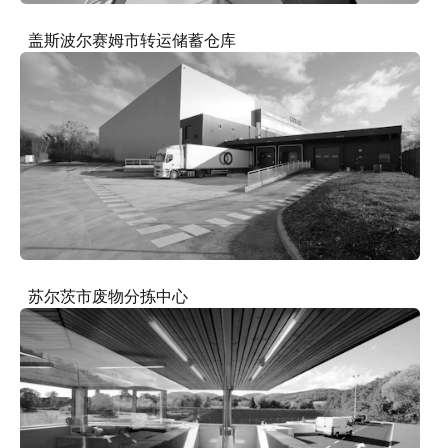
盖斯波尔赛姆市转运储蓄仓库
苏尔茨市废物分拣中心