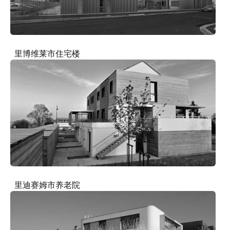
里博维莱市住宅楼
里迪赛姆市养老院