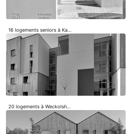
16 logements seniors à Kaysersberg
20 logements à Weckolsheim